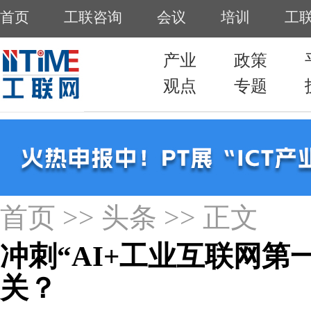
首页
>>
头条
>> 正文
冲刺“AI+工业互联网第
关？