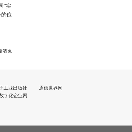
同”实
心的位
甄清岚