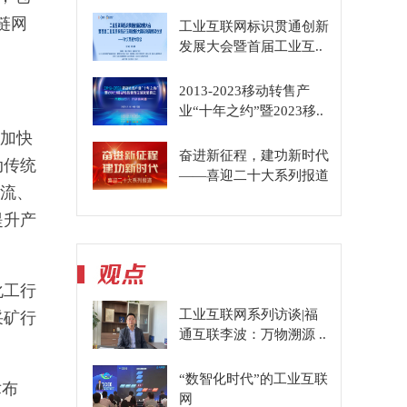
链网
工业互联网标识贯通创新
发展大会暨首届工业互..
2013-2023移动转售产
业“十年之约”暨2023移..
，加快
奋进新征程，建功新时代
动传统
——喜迎二十大系列报道
物流、
提升产
化工行
工业互联网系列访谈|福
采矿行
通互联李波：万物溯源 ..
“数智化时代”的工业互联
术布
网