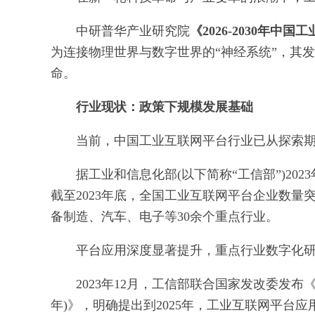
中研普华产业研究院
《2026-2030年
为连接物理世界与数字世界的“神经系统”，其
命。
行业现状：政策下规模发展基础
当前，中国工业互联网平台行业已从探索
据工业和信息化部(以下简称“工信部”)2023
截至2023年底，全国工业互联网平台企业数量
备制造、汽车、电子等30余个重点行业。
平台应用深度显著提升，重点行业数字化研
2023年12月，工信部联合国家发改委发布《
年)》，明确提出到2025年，工业互联网平台应