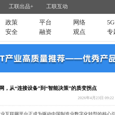
网，从“连接设备”到“智能决策”的质变拐点
2026年4月23日 09:22
工业互联网平台正成为驱动中国制造业数字化转型的核心