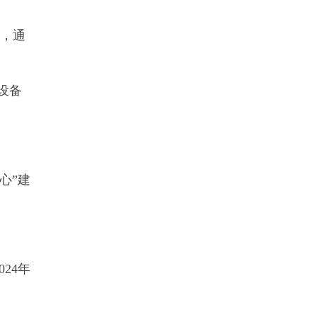
出，通
设备
心”建
24年