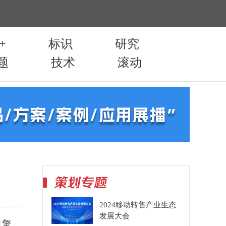
2024移动转售产业生态
发展大会
引擎。