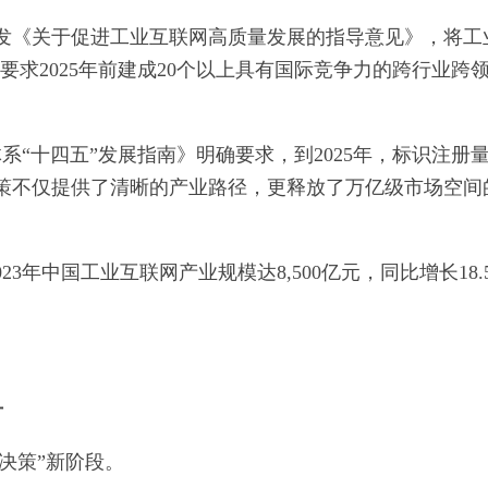
院印发《关于促进工业互联网高质量发展的指导意见》，将工
要求2025年前建成20个以上具有国际竞争力的跨行业跨
体系“十四五”发展指南》明确要求，到2025年，标识注册
政策不仅提供了清晰的产业路径，更释放了万亿级市场空间
23年中国工业互联网产业规模达8,500亿元，同比增长18.
升
能决策”新阶段。