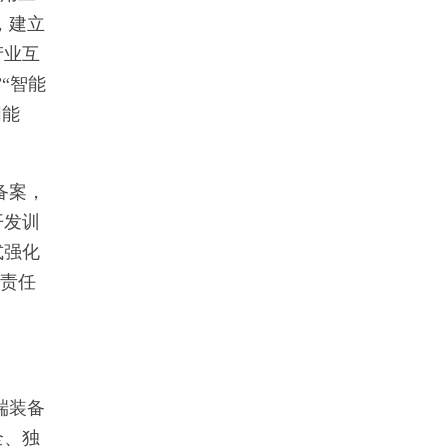
，建立
产业互
“智能
同能
备案，
开发训
式强化
（责任
端装备
全、独