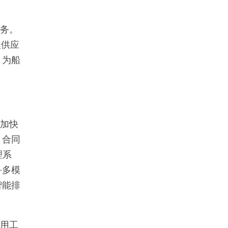
务。
程供应
，为船
加快
、合同
理系
+多模
智能排
用工