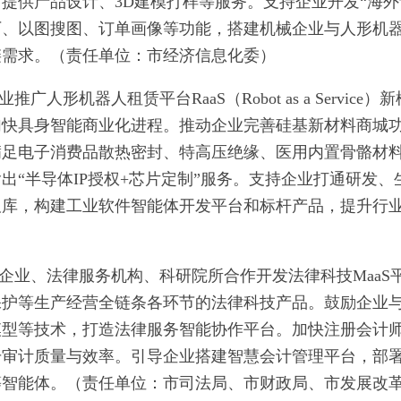
提供产品设计、3D建模打样等服务。支持企业开发“海外
厂、以图搜图、订单画像等功能，搭建机械企业与人形机
链需求。（责任单位：市经济信息化委）
推广人形机器人租赁平台RaaS（Robot as a Service）新
加快具身智能商业化进程。推动企业完善硅基新材料商城
满足电子消费品散热密封、特高压绝缘、医用内置骨骼材
“半导体IP授权+芯片定制”服务。支持企业打通研发、
板库，构建工业软件智能体开发平台和标杆产品，提升行
企业、法律服务机构、科研院所合作开发法律科技MaaS
保护等生产经营全链条各环节的法律科技产品。鼓励企业
模型等技术，打造法律服务智能协作平台。加快注册会计
升审计质量与效率。引导企业搭建智慧会计管理平台，部
等智能体。（责任单位：市司法局、市财政局、市发展改