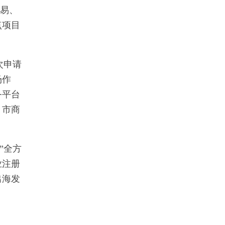
贸易、
点项目
次申请
场作
务平台
：市商
”全方
业注册
出海发