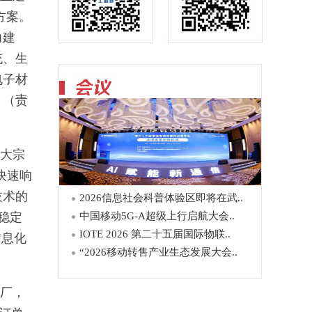
方案。
力建
统、生
电子材
。（责
大宗
快速响
技术的
2026信息社会科普体验区即将在武..
稳定
中国移动5G-A超级上行启航大会..
IOTE 2026 第二十五届国际物联..
信息化
“2026移动转售产业生态发展大会..
厂，