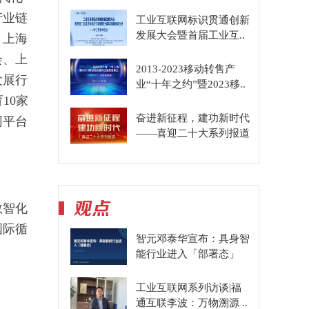
产业链
工业互联网标识贯通创新
发展大会暨首届工业互..
。上海
会、上
2013-2023移动转售产
发展行
业“十年之约”暨2023移..
10家
奋进新征程，建功新时代
网平台
——喜迎二十大系列报道
数智化
国际循
智元邓泰华宣布：具身智
能行业进入「部署态」
工业互联网系列访谈|福
通互联李波：万物溯源 ..