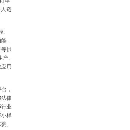
订单
器人链
模
功能，
料等供
生产、
业应用
平台，
与法律
师行业
署小样
革委、