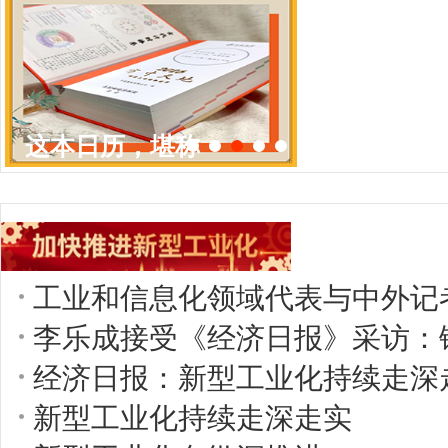
这本日历，堪称
一部凝练的中国
野生动物保护史
与艺术史。它精
心收录了466枚
李乐成接受《经济日报》采访：
与动物相关的珍
经济日报：新型工业化持续走深
贵邮票图稿，宛
新型工业化持续走深走实
如一座可以捧在