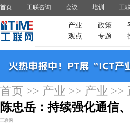
首页
>>
产业
>>
产业
>>
陈忠岳：持续强化通信
工联网