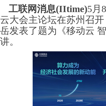
工联网消息(IItime)
5月
云大会主论坛在苏州召开
岳发表了题为《移动云 
讲。