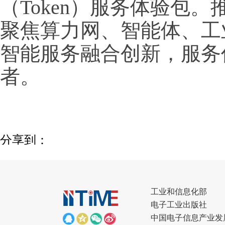
（Token）服务体验包。
聚焦算力网、智能体、工
智能服务融合创新，服务
者。
分享到：