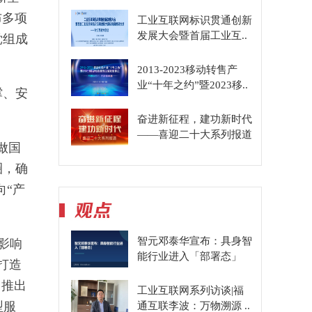
布多项
工业互联网标识贯通创新
发展大会暨首届工业互..
党组成
2013-2023移动转售产
业“十年之约”暨2023移..
撑、安
奋进新征程，建功新时代
——喜迎二十大系列报道
做国
圈，确
向“产
智元邓泰华宣布：具身智
影响
能行业进入「部署态」
打造
，推出
工业互联网系列访谈|福
型服
通互联李波：万物溯源 ..