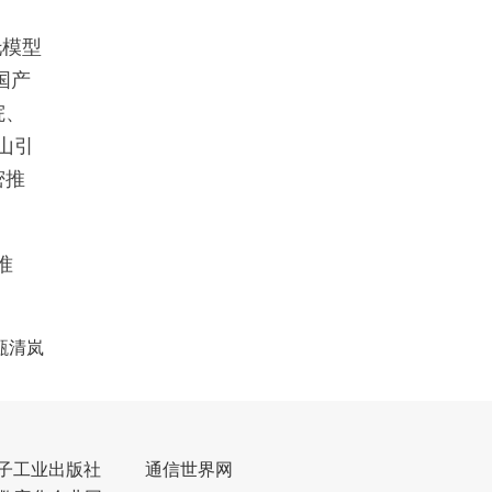
托模型
国产
院、
山引
密推
准
甄清岚