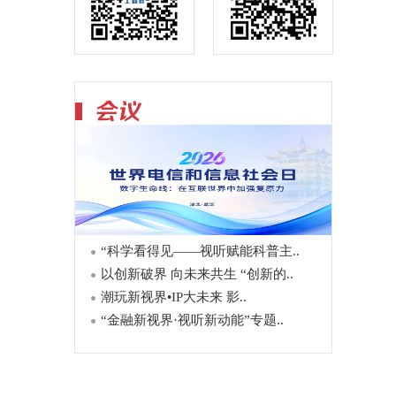
“科学看得见——视听赋能科普主..
以创新破界 向未来共生 “创新的..
潮玩新视界•IP大未来 影..
“金融新视界·视听新动能”专题..