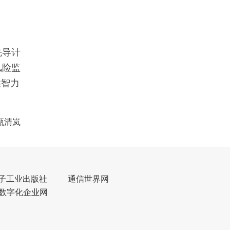
先导计
风险监
供智力
甄清岚