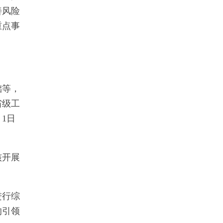
善风险
重点事
础等，
省级工
1日
核开展
进行综
的引领