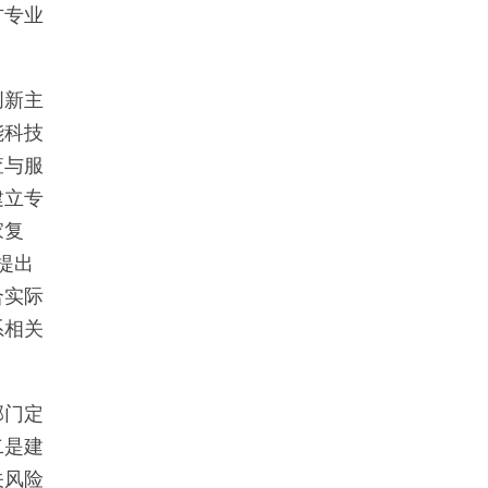
方专业
创新主
能科技
查与服
建立专
家复
提出
合实际
系相关
部门定
二是建
关风险