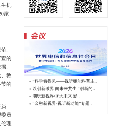
卫生机
0家
规范。
审查的
依据。
化、教
“科学看得见——视听赋能科普主..
环节的
以创新破界 向未来共生 “创新的..
潮玩新视界•IP大未来 影..
“金融新视界·视听新动能”专题..
委员
理委员
技伦理