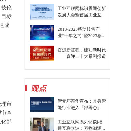
科技伦
工业互联网标识贯通创新
发展大会暨首届工业互..
。目标
建成
2013-2023移动转售产
业“十年之约”暨2023移..
奋进新征程，建功新时代
——喜迎二十大系列报道
智元邓泰华宣布：具身智
伦理审
能行业进入「部署态」
理审查
息化部
工业互联网系列访谈|福
通互联李波：万物溯源 ..