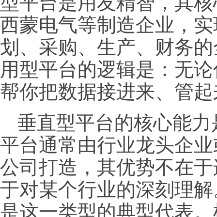
型平台是用友精智，其核心组
西蒙电气等制造企业，实
划、采购、生产、财务的
用型平台的逻辑是：无论
帮你把数据接进来、管起
垂直型平台的核心能力
平台通常由行业龙头企业
公司打造，其优势不在于
于对某个行业的深刻理解
是这一类型的典型代表。