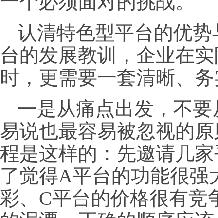
一个必须面对的挑战。
认清特色型平台的优势
台的发展教训，企业在实
时，更需要一套清晰、务
一是从痛点出发，不要
易说也最容易被忽视的原
程是这样的：先邀请几家
了觉得A平台的功能很强
彩、C平台的价格很有竞