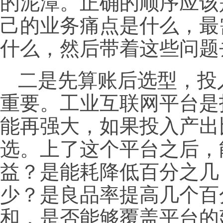
的泥潭。正确的顺序应该
己的业务痛点是什么，最
什么，然后带着这些问题
二是先算账后选型，投
重要。工业互联网平台是
能再强大，如果投入产出
选。上了这个平台之后，
益？是能耗降低百分之几
少？是良品率提高几个百
和，是否能够覆盖平台的