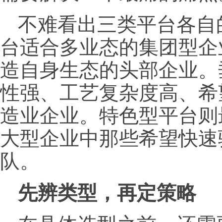
不难看出三类平台各自
台适合多业态的集团型企
造自身生态的头部企业。
性强、工艺复杂度高、希
造业企业。特色型平台则
大型企业中那些希望快速
队。
先辨类型，再定策略