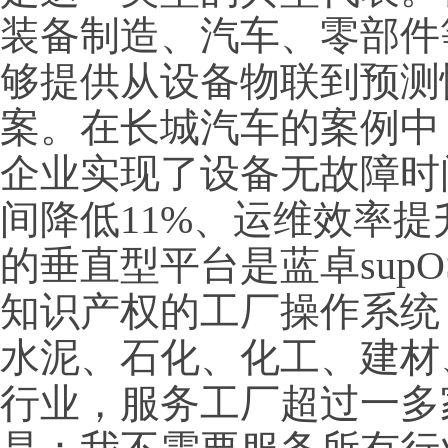
装备制造、汽车、零部件
够提供从设备物联到预测
案。在长城汽车的案例中
企业实现了设备无故障时
间降低11%、运维效率提
的垂直型平台是蓝卓sup
知识产权的工厂操作系统，
水泥、石化、化工、建材
行业，服务工厂超过一多