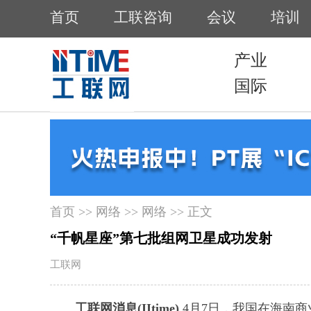
首页
>>
网络
>>
网络
>> 正文
“千帆星座”第七批组网卫星成功发射
工联网
工联网消息(IItime)
4月7日，我国在海南商