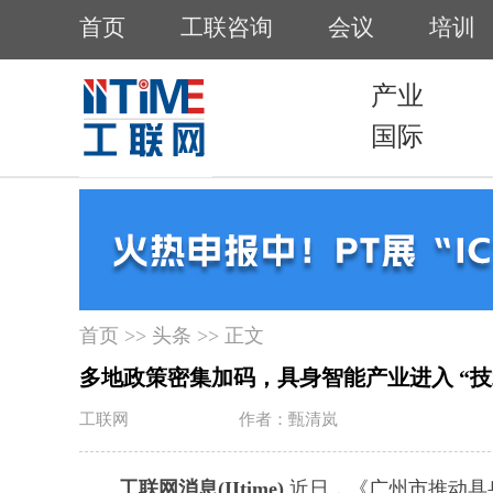
首页
>>
头条
>> 正文
多地政策密集加码，具身智能产业进入 “技术
工联网
作者：甄清岚
工联网消息(IItime)
近日，《广州市推动具