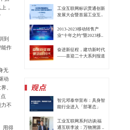
以上，
工业互联网标识贯通创新
发展大会暨首届工业互..
方
2013-2023移动转售产
业“十年之约”暨2023移..
圳到
智能作
奋进新征程，建功新时代
——喜迎二十大系列报道
身无
驱动
世界、
痛点
智元邓泰华宣布：具身智
能力不
能行业进入「部署态」
工业互联网系列访谈|福
、用得
通互联李波：万物溯源 ..