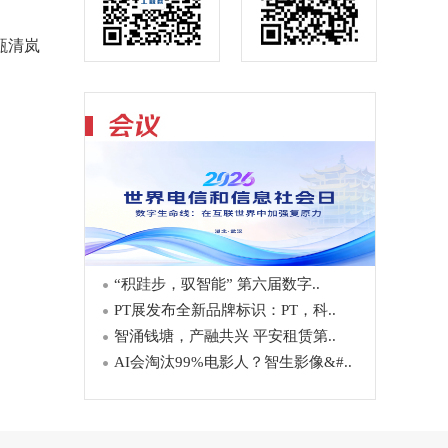
甄清岚
“积跬步，驭智能” 第六届数字..
PT展发布全新品牌标识：PT，科..
智涌钱塘，产融共兴 平安租赁第..
AI会淘汰99%电影人？智生影像&#..