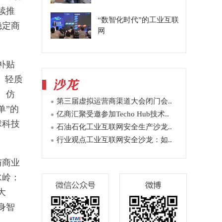
续推
“数智化时代”的工业互联
稳定商
网
补贴
、轻质
、仿
第三届虚拟运营商渠道大会闭门会..
单”的
亿商汇聚受邀参加Techo Hub技术..
球科技
石油石化工业互联网安全生产沙龙..
行业观点工业互联网安全沙龙：如..
与商业
水岭：
大
身智