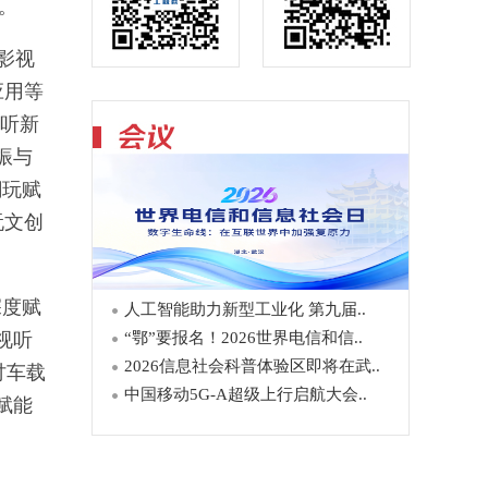
。
影视
应用等
视听新
振与
潮玩赋
玩文创
深度赋
人工智能助力新型工业化 第九届..
视听
“鄂”要报名！2026世界电信和信..
2026信息社会科普体验区即将在武..
讨车载
中国移动5G-A超级上行启航大会..
赋能