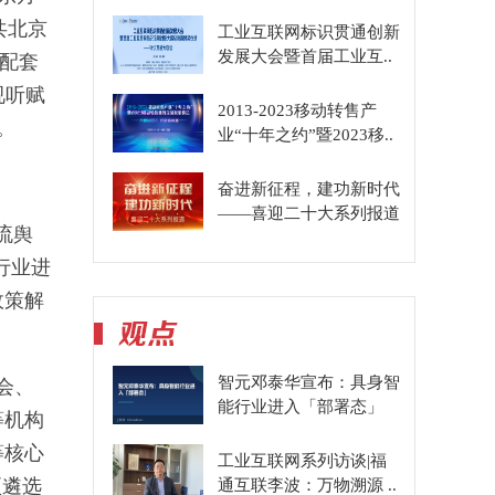
共北京
工业互联网标识贯通创新
发展大会暨首届工业互..
项配套
视听赋
2013-2023移动转售产
。
业“十年之约”暨2023移..
奋进新征程，建功新时代
——喜迎二十大系列报道
流舆
行业进
政策解
智元邓泰华宣布：具身智
会、
能行业进入「部署态」
等机构
等核心
工业互联网系列访谈|福
项遴选
通互联李波：万物溯源 ..