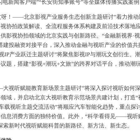
闪电新闻客户端”“长安街知事账号”等全媒体传播实践案例
朋友呀！——北京影视产业服务生态创新主题研讨”着力推动
影视协拍政策解读、全流程服务体系构建及前沿技术落地
供影视协拍领域的北京实践与创新路径。“金融新视界·
搭建投融资对接平台，深入推动金融与视听产业的价值共
视IP产业跃迁主题研讨”将聚焦影视IP与潮玩文创衍生、
议题，搭建“影视+潮玩+文旅”的跨界对话平台，推动潮
—大视听赋能教育新场景主题研讨”将深入探讨视听如何
领域，并启动北京大视听教育示范场景共建计划，打造“
——车载视听主题交流活动”将顺应汽车智能化趋势，重点探
信息消费方面的独特价值。此外，“科学看得见——视听
探索新时代视听赋能科普的新路径、新方法、新生态。