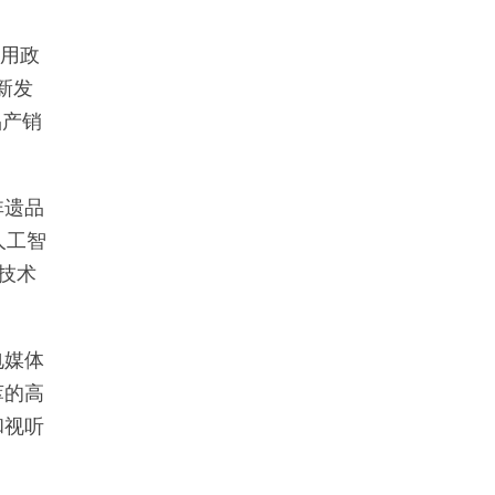
应用政
新发
品产销
非遗品
人工智
技术
电媒体
萃的高
和视听