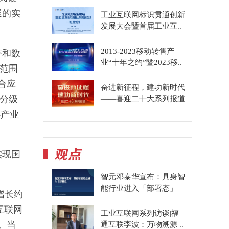
展的实
工业互联网标识贯通创新
发展大会暨首届工业互..
2013-2023移动转售产
济和数
业“十年之约”暨2023移..
范围
合应
奋进新征程，建功新时代
类分级
——喜迎二十大系列报道
心产业
实现国
智元邓泰华宣布：具身智
能行业进入「部署态」
增长约
互联网
工业互联网系列访谈|福
。当
通互联李波：万物溯源 ..