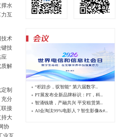
支撑水
算力互
网技术
关键技
供应
优质解
“积跬步，驭智能” 第六届数字..
化定制
PT展发布全新品牌标识：PT，科..
。充分
智涌钱塘，产融共兴 平安租赁第..
互联接
AI会淘汰99%电影人？智生影像&#..
支持大
网协
工业互