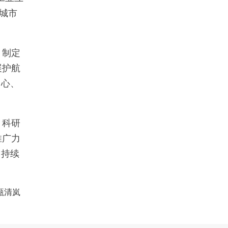
城市
，制定
展护航
中心、
、科研
推广力
，持续
甄清岚