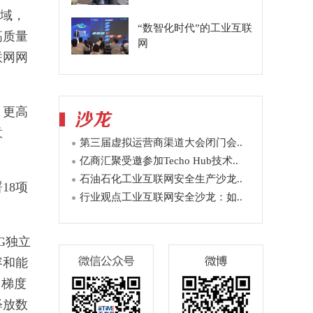
领域，
“数智化时代”的工业互联
高质量
网
联网网
、更高
意
第三届虚拟运营商渠道大会闭门会..
亿商汇聚受邀参加Techo Hub技术..
石油石化工业互联网安全生产沙龙..
18项
行业观点工业互联网安全沙龙：如..
G独立
容和能
。梯度
释放数