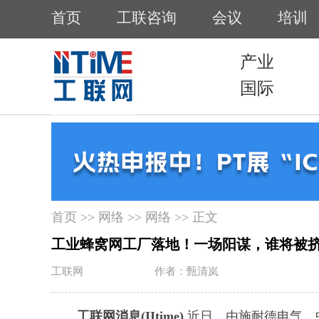
首页
>>
网络
>>
网络
>> 正文
工业蜂窝网工厂落地！一场阳谋，谁将被
工联网
作者：甄清岚
工联网消息(IItime)
近日，由施耐德电气、