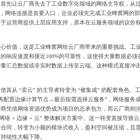
及首先让云厂商失去了工业数字化领域的网络主导权，从
辑中，网络连接是首要入口，企业必须先完成工业蜂窝网的
附于运营商提供上层应用支持，原本在云服务领域的议价
。
核心价值，这是工业蜂窝网给云厂商带来的重要挑战。工
的响应速度和接近100%的可靠性，这使得大量数据必须
少量汇总数据或非实时数据上传至云端。这种模式直接冲
其从 “卖云” 的主导者转变为 “被集成” 的配套角色。
网→再配置边缘计算节点→最后按需选择云服务”，网络服务
营商凭借网络资源优势成为项目的总承包方，而云厂商则
络 + 边缘 + 云” 整体解决方案中。这一转变直接导致
务合同，转变为小额的模块式收入，盈利空间被压缩，且
可持续性大幅下降。