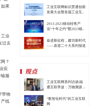
。如果
工业互联网标识贯通创新
发展大会暨首届工业互..
2013-2023移动转售产
业“十年之约”暨2023移..
、工业
奋进新征程，建功新时代
在过去
——喜迎二十大系列报道
窝网？
工业应
传输服
工业互联网系列访谈|福
通互联李波：万物溯源 ..
窄带物
“数智化时代”的工业互联
、产线
网