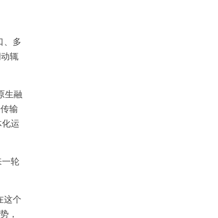
口、多
期动辄
原生融
据传输
体化运
来一轮
在这个
强势，