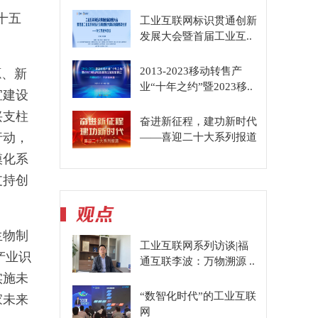
十五
工业互联网标识贯通创新
发展大会暨首届工业互..
2013-2023移动转售产
源、新
业“十年之约”暨2023移..
宜建设
兴支柱
奋进新征程，建功新时代
行动，
——喜迎二十大系列报道
模化系
支持创
生物制
工业互联网系列访谈|福
产业识
通互联李波：万物溯源 ..
实施未
“数智化时代”的工业互联
家未来
网