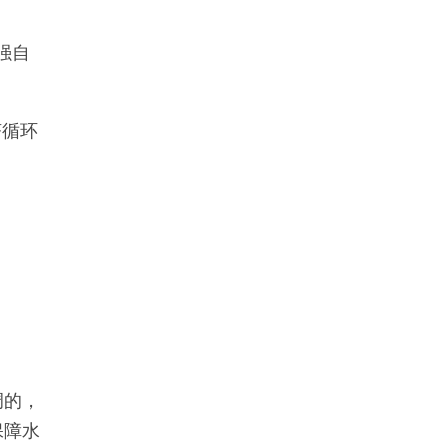
强自
济循环
调的，
保障水