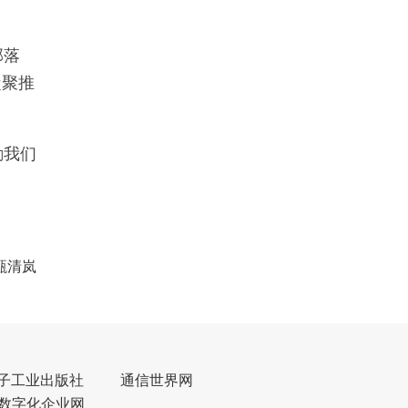
部落
凝聚推
励我们
甄清岚