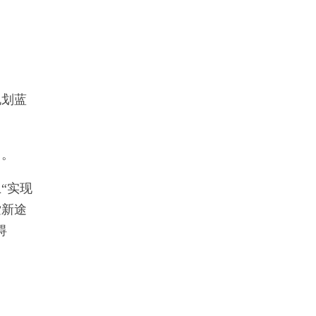
规划蓝
力。
“实现
索新途
碍