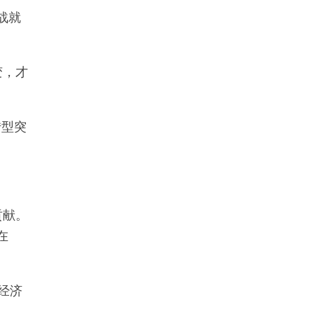
战就
变，才
转型突
贡献。
在
经济