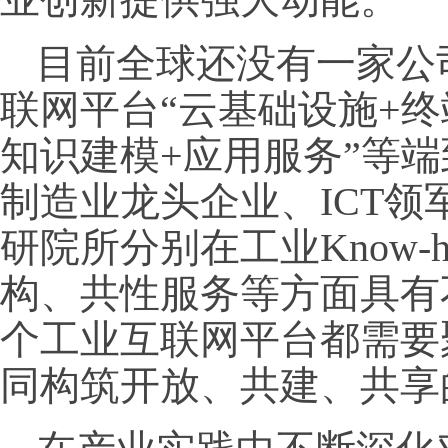
目前全球还没有一家公
联网平台“云基础设施+终
知识建模+应用服务”等
制造业龙头企业、ICT
研院所分别在工业Know-
构、共性服务等方面具有
个工业互联网平台都需要
同构筑开放、共建、共享