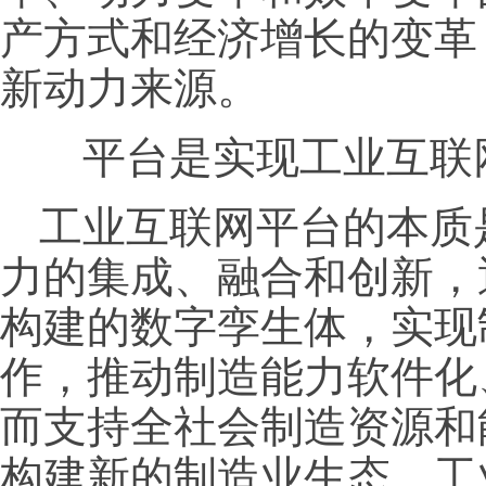
产方式和经济增长的变革
新动力来源。
平台是实现工业互联
工业互联网平台的本质
力的集成、融合和创新，
构建的数字孪生体，实现
作，推动制造能力软件化
而支持全社会制造资源和
构建新的制造业生态。工