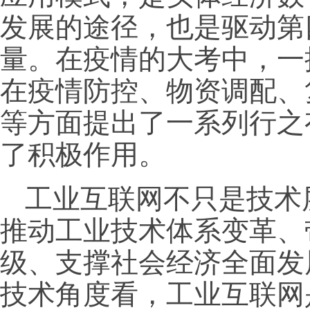
发展的途径，也是驱动第
量。在疫情的大考中，一
在疫情防控、物资调配、
等方面提出了一系列行之
了积极作用。
工业互联网不只是技术
推动工业技术体系变革、
级、支撑社会经济全面发
技术角度看，工业互联网