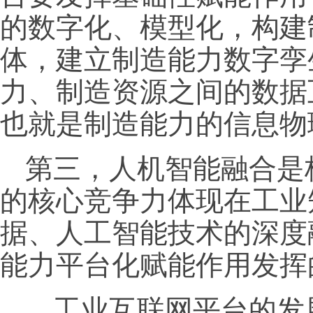
的数字化、模型化，构建
体，建立制造能力数字孪
力、制造资源之间的数据
也就是制造能力的信息物
第三，人机智能融合是
的核心竞争力体现在工业
据、人工智能技术的深度
能力平台化赋能作用发挥
工业互联网平台的发