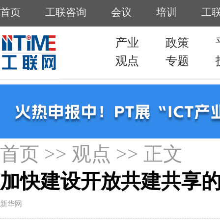
首页
>>
观点
>> 正文
加快建设开放共建共享
新华网