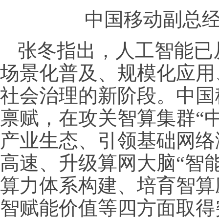
中国移动副总
张冬指出，人工智能已
场景化普及、规模化应用
社会治理的新阶段。中国
禀赋，在攻关智算集群“
产业生态、引领基础网络
高速、升级算网大脑“智
算力体系构建、培育智算
智赋能价值等四方面取得