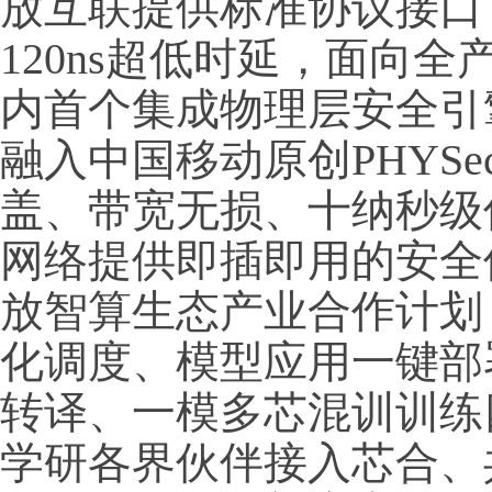
放互联提供标准协议接口，
120ns超低时延，面向
内首个集成物理层安全引擎的
融入中国移动原创PHYS
盖、带宽无损、十纳秒级
网络提供即插即用的安全保
放智算生态产业合作计划
化调度、模型应用一键部
转译、一模多芯混训训练
学研各界伙伴接入芯合、