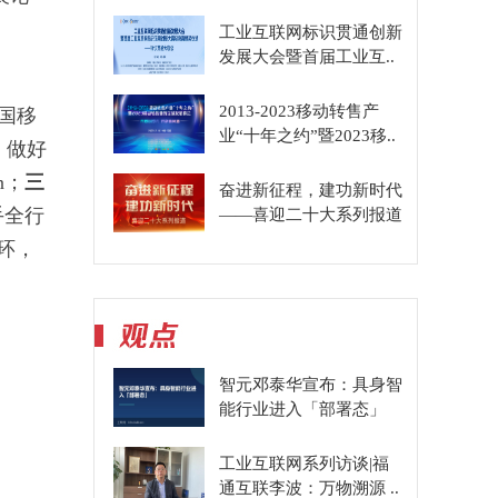
工业互联网标识贯通创新
发展大会暨首届工业互..
，
2013-2023移动转售产
中国移
业“十年之约”暨2023移..
，做好
n；
三
奋进新征程，建功新时代
手全行
——喜迎二十大系列报道
环，
智元邓泰华宣布：具身智
能行业进入「部署态」
工业互联网系列访谈|福
通互联李波：万物溯源 ..