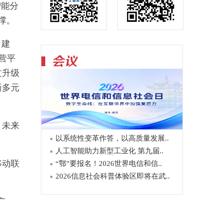
智能分
撑。
自建
营平
过升级
新多元
，未来
以系统性变革作答，以高质量发展..
。
人工智能助力新型工业化 第九届..
移动联
“鄂”要报名！2026世界电信和信..
2026信息社会科普体验区即将在武..
广