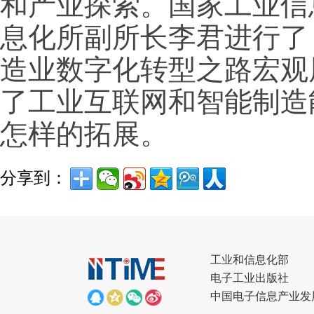
和产业探索。国家工业信
息化所副所长李君进行了
造业数字化转型之路宏观
了工业互联网和智能制造
怎样的拓展。
分享到：