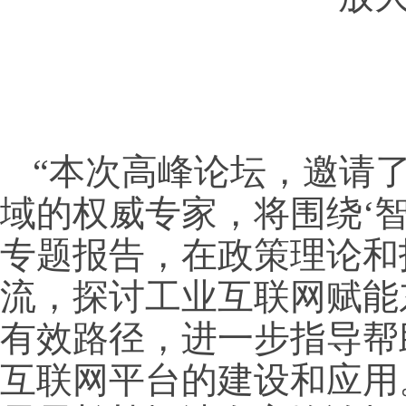
“本次高峰论坛，邀请
域的权威专家，将围绕‘智
专题报告，在政策理论和
流，探讨工业互联网赋能
有效路径，进一步指导帮
互联网平台的建设和应用