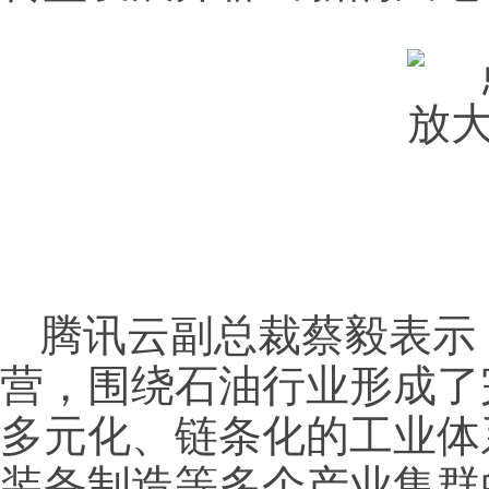
腾讯云副总裁蔡毅表示
营，围绕石油行业形成了
多元化、链条化的工业体
装备制造等多个产业集群