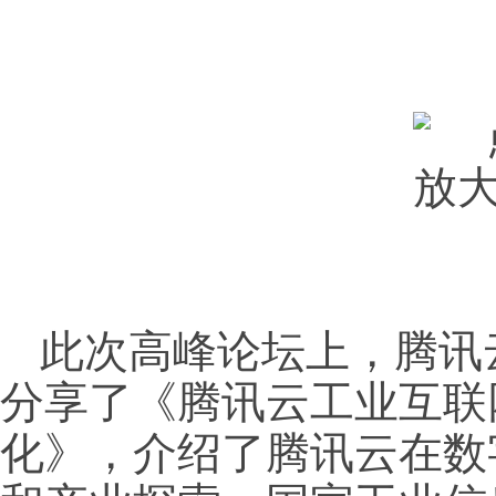
此次高峰论坛上，腾讯
分享了《腾讯云工业互联
化》，介绍了腾讯云在数