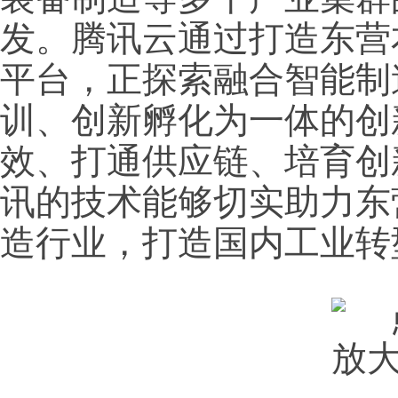
发。腾讯云通过打造东营
平台，正探索融合智能制
训、创新孵化为一体的创
效、打通供应链、培育创
讯的技术能够切实助力东
造行业，打造国内工业转