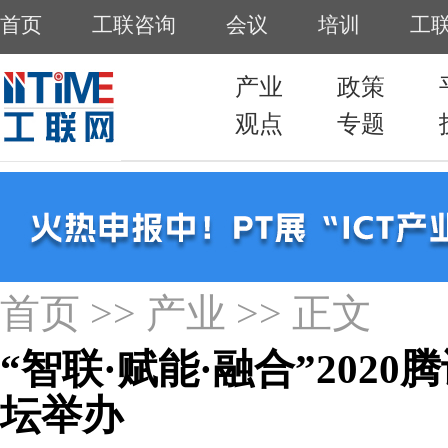
首页
>>
产业
>> 正文
“智联·赋能·融合”202
坛举办