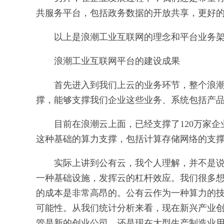
共服务平台，包括政务数据的开放共享，更好
以上是浪潮工业互联网的理念和平台业务
浪潮工业互联网平台的建设成果
首先进入到我们上云的业务环节，整个浪潮公有云
撑，能够支撑我们企业这些业务、系统包括产
目前在浪潮云上面，已经支撑了120万家
这种基础的算力支撑，包括计算存储网络的支
实际上讲到公有云，我个人理解，并不是
一种基础设施，发挥云的杠杆效应。我们很多
的成本是非常高昂的。公有云作为一种算力的
可能性。从我们统计分析来看，现在新兴产业创
管是新的创业公司，还是现在大型生产制造业