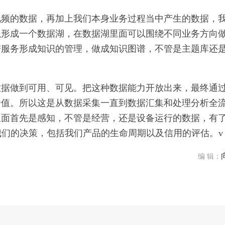
视频的数据，再加上我们本身业务过程当中产生的数据，
以形成一个数据湖，在数据湖里面可以围绕不同业务方向
据服务形成知识的管理，做成知识图谱，不管是主题库还
数据做到可用、可见。把这种数据能力开放出来，最终通
价值。所以这是从数据采集一直到数据汇集和处理分析全
里面首先是感知，不管是经营，还是设备运行的数据，有
我们的决策，包括我们产品的生命周期以及信用的评估。v
编 辑：