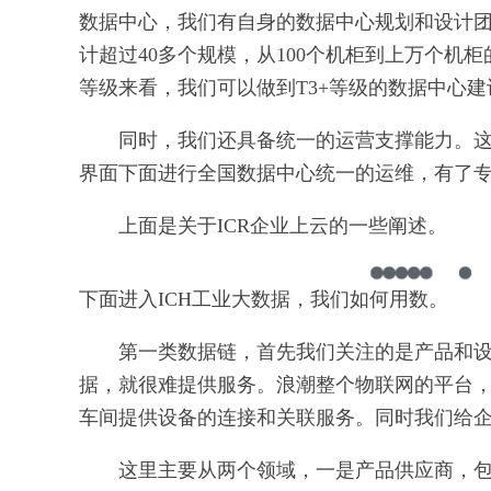
数据中心，我们有自身的数据中心规划和设计团
计超过40多个规模，从100个机柜到上万个机柜
等级来看，我们可以做到T3+等级的数据中心建
同时，我们还具备统一的运营支撑能力。这样
界面下面进行全国数据中心统一的运维，有了
上面是关于ICR企业上云的一些阐述。
下面进入ICH工业大数据，我们如何用数。
第一类数据链，首先我们关注的是产品和
据，就很难提供服务。浪潮整个物联网的平台
车间提供设备的连接和关联服务。同时我们给
这里主要从两个领域，一是产品供应商，