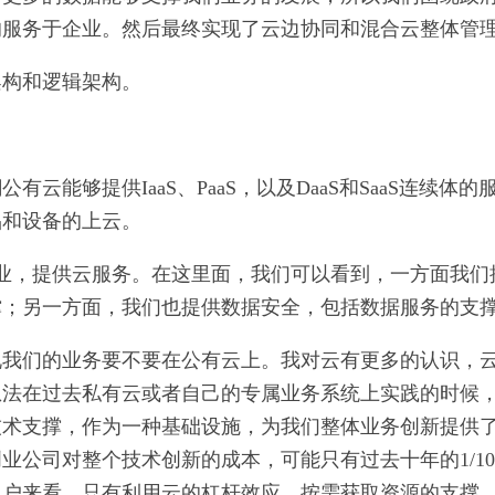
的服务于企业。然后最终实现了云边协同和混合云整体管
架构和逻辑架构。
能够提供IaaS、PaaS，以及DaaS和SaaS连续体的
品和设备的上云。
企业，提供云服务。在这里面，我们可以看到，一方面我们
撑；另一方面，我们也提供数据安全，包括数据服务的支
说我们的业务要不要在公有云上。我对云有更多的认识，
想法在过去私有云或者自己的专属业务系统上实践的时候
技术支撑，作为一种基础设施，为我们整体业务创新提供
业公司对整个技术创新的成本，可能只有过去十年的1/1
用户来看，只有利用云的杠杆效应，按需获取资源的支撑