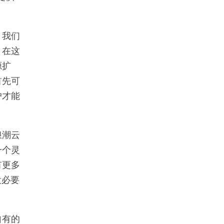
，我们
。在这
源扩
首先可
户才能
浪潮云
一个灵
有更多
没必要
自有的