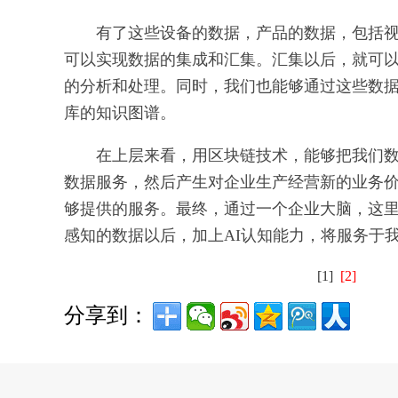
有了这些设备的数据，产品的数据，包括
可以实现数据的集成和汇集。汇集以后，就可
的分析和处理。同时，我们也能够通过这些数
库的知识图谱。
在上层来看，用区块链技术，能够把我们
数据服务，然后产生对企业生产经营新的业务
够提供的服务。最终，通过一个企业大脑，这
感知的数据以后，加上AI认知能力，将服务于
[1]
[2]
分享到：