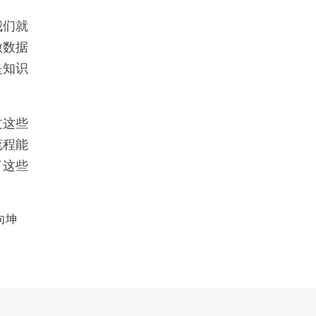
我们就
做数据
是知识
过这些
流程能
了这些
向坤