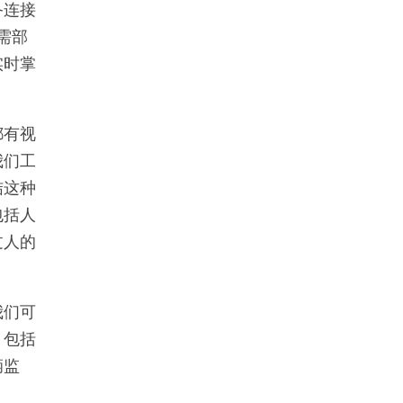
备连接
需部
实时掌
都有视
我们工
结这种
包括人
过人的
我们可
，包括
辆监
。