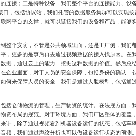
备的连接；三是特种设备，我们整个平台的连接能力、设
联接口，包括协议站，我们托管的数据服务集群可以实现按
物联网平台的支撑，就可以链接我们的设备和产品，能够
看到整个安防，不管是公共领域里面，还是工厂侧，我们
水平，更多的是事后再去通过视频数据的接入找原因。在
着数据，通过云上的能力，挖掘这种数据的价值。然后总
们在企业里面，对于人员的安全保障，包括身份的确认，
，如何来保障人员的安全，我们是通过人脸模型，包括通
，包括仓储物流的管理，生产物资的统计。在法规方面，
括物资布局的规范。对于环境方面，我们厂区整体的覆盖
备来讲，除了通过视频看到机器设备运行的状态，包括车
集音频，我们通过声纹分析也可以做设备运行状态的预测