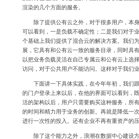
渲染的几个方面的服务。
除了提供公有云之外，对于很多用户，本
可以看到，一是负载不确定性；二是我们对于
个基础上我们提供了混合云的解决方案。我们
展，它具有和公有云一致的服务目录，同时具
以把业务负载灵活在自己专属云和公有云上选
访问，对于公共用户不能访问。这样对于我们
下面讲一下具体实践，在今年年初，我们
的门户登录上来以后，在他的界面可以看到，
活的架构以后，用户只需要购买这种服务，所
的时间和精力用于业务的创新。再就是降低一次
进行一次性的投入。还有企业不再有重资产的
除了这个能力之外，浪潮在数据中心建设