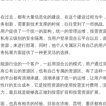
身在过去，都有大量信息化的建设。在这个建设过程当中
业务创新，需要新技术支撑的时候，往往受到了一些挑战
为用户提供了一个统一的架构，统一的管理运维，按需资
有私有云级别的安全隔离。当用户登录混合云平台以后，
择资源，来进行部署。同时，他个人专属区只有自己的用
业务拓展方面提供了一种更灵活的选择。
跟能源行业的一个客户，一起用混合云的模式，用户通过
既有公有云的资源区，也有自己专属的资源区。有了这样
有的平台都有浪潮承建。浪潮承接了统一的运维，让用户
性IT的支出成本，它是按照资源的使用按需支付费用，
压力，最后就是能够真正做到按需扩容和按需资源扩展。
方面，也具有相关的经验。目前在济南、昆明、重庆都有