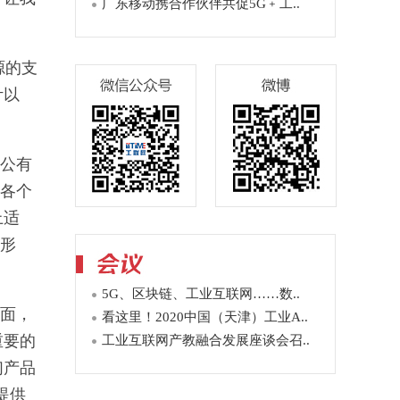
广东移动携合作伙伴共促5G﹢工..
源的支
计以
在公有
业各个
上适
更形
5G、区块链、工业互联网……数..
方面，
看这里！2020中国（天津）工业A..
重要的
工业互联网产教融合发展座谈会召..
们产品
提供